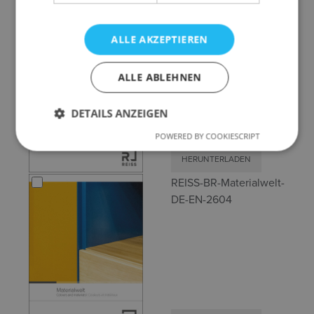
BR-REISS-Subero-DE-
EN-FR-2510
ALLE AKZEPTIEREN
ALLE ABLEHNEN
DETAILS ANZEIGEN
POWERED BY COOKIESCRIPT
HERUNTERLADEN
REISS-BR-Materialwelt-
DE-EN-2604